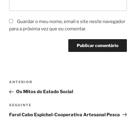
Guardar o meu nome, email e site neste navegador
para a próxima vez que eu comentar.
Navegação
Conteúdo
ANTERIOR
de
anterior
Os Mitos do Estado Social
artigos
Conteúdo
SEGUINTE
seguinte
Farol Cabo Espichel-Cooperativa Artesanal Pesca