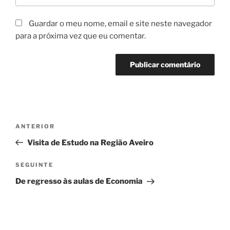
Guardar o meu nome, email e site neste navegador
para a próxima vez que eu comentar.
Navegação
Conteúdo
ANTERIOR
de
anterior
Visita de Estudo na Região Aveiro
artigos
Conteúdo
SEGUINTE
seguinte
De regresso às aulas de Economia