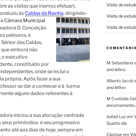
Visita de estud
re as visitas que iriamos efetuar),
conduziu às
Caldas da Rainha
, dirigindo-
Visita de estud
da
Câmara Municipal
Visita de estud
readora D. Conceição
os pelouros, e
Sénior das Caldas,
COMENTÁRIO
u que embora não
 o executivo
M Sebastiana
dente, constituído por
ano letivo
independentes, onde se inclui o
la própria. Após fazer a sua
Alberto Jacob
rofessor se dar a conhecer e à turma
ano letivo
mente alguns dados referentes à
M Custódia Ga
encerramento a
dora iniciou a sua alocução centrada
Isabel Luz
em
V
os seus primórdios e seu progressivo
Quarto dia
ento até aos dias de hoje,
sempre em
Clarisse
em
Vis