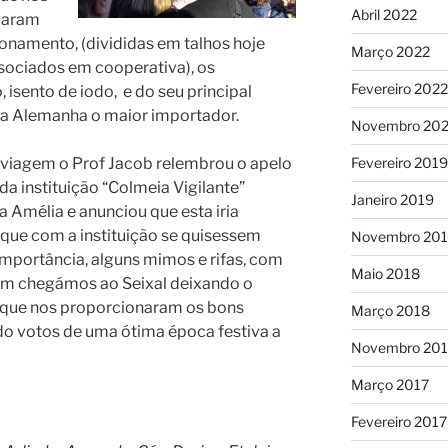
Abril 2022
maram
cionamento, (divididas em talhos hoje
Março 2022
sociados em cooperativa), os
Fevereiro 2022
isento de iodo, e do seu principal
 a Alemanha o maior importador.
Novembro 202
Fevereiro 2019
 viagem o Prof Jacob relembrou o apelo
da instituição “Colmeia Vigilante”
Janeiro 2019
 Amélia e anunciou que esta iria
 que com a instituição se quisessem
Novembro 20
mportância, alguns mimos e rifas, com
Maio 2018
sim chegámos ao Seixal deixando o
que nos proporcionaram os bons
Março 2018
o votos de uma ótima época festiva a
Novembro 201
Março 2017
Fevereiro 2017