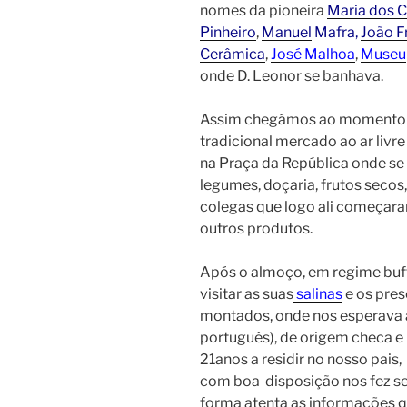
nomes da pioneira
Maria dos 
Pinheiro
,
Manuel
Mafra,
João F
Cerâmica
,
José Malhoa
,
Museu
onde D. Leonor se banhava.
Assim chegámos ao momento de 
tradicional mercado ao ar livre
na Praça da República onde se 
legumes, doçaria, frutos secos,
colegas que logo ali começaram
outros produtos.
Após o almoço, em regime buff
visitar as suas
salinas
e os pres
montados, onde nos esperava a
português), de origem
checa e
21anos a residir no nosso pais,
com boa disposição nos fez se
forma atenta as informações 