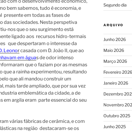
ção com o desenvolvimento económico,
Segundo dia
mo bem sabemos, tudo é economia, e
l presente em todas as fases de
o das sociedades. Nesta perspetiva
ARQUIVO
tiu-nos que o seu surgimento está
ente ligado aos recursos hidro-termais
Junho 2026
tes que despertaram o interesse da
Maio 2026
D. Leono
r
casada com D. João II, que ao
nhavam em água
s de odor intenso
Março 2026
 informaram que o faziam por as mesmas
o que a rainha experimentou, resultando
Fevereiro 202
pelo que ali mandou construir um
Janeiro 2026
, mais tarde ampliado, que por sua vez
ndustria emblemática da cidade, a de
Dezembro 202
s em argila eram parte essencial do seu
Novembro 20
Outubro 2025
ram várias fábricas de cerâmica, e com
Junho 2025
lásticas na região destacaram-se os