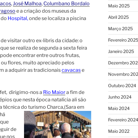
Cacos
,
José Malhoa
,
Columbano Bordalo
Maio 2025
ragoso
e a criação dos museus da
Abril 2025
do
Hospital
,
onde se localiza a piscina
Março 2025
Fevereiro 202
visitar outro ex-libris da cidade: o
 que se realiza de segunda a sexta feira
Janeiro 2025
pode encontrar entre outros frutas,
 ou flores, muito apreciado pelos
Dezembro 202
 a adquirir as tradicionais
cavacas
e
Novembro 20
Outubro 2024
et, dirigimo-nos a
Rio Maior
a fim de
Junho 2024
épios que nesta época natalícia ali são
 técnica do turismo Charca,(Sara em
Maio 2024
 há
Fevereiro 202
 que
guir de
Maio 2022
que nos