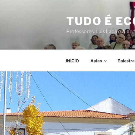
Saltar
para
TUDO É E
o
conteúdo
Professores: Luis Lapa e Albe
INICIO
Aulas
Palestra