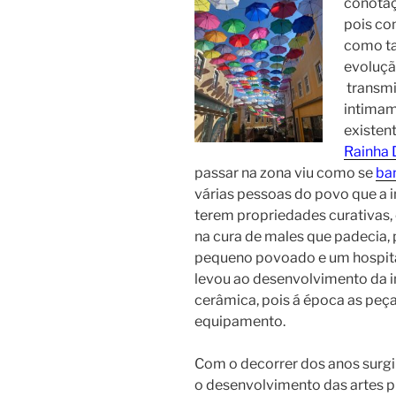
conota
pois co
como ta
evoluçã
transmi
intimam
existen
Rainha 
passar na zona viu como se
ba
várias pessoas do povo que a
terem propriedades curativas, 
na cura de males que padecia, 
pequeno povoado e um hospital
levou ao desenvolvimento da i
cerâmica, pois á época as peça
equipamento.
Com o decorrer dos anos surgi
o desenvolvimento das artes p