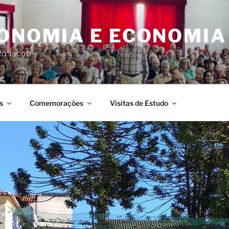
CONOMIA E ECONOMIA
rto Jacob
s
Comemorações
Visitas de Estudo