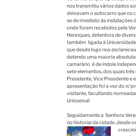
nos transmitiu vários dados sob
deixavam o autocarro que os 
se de imediato às instalações 
onde foram recebidos pela Ve
Henriques, detentora de divers
também ligada à Universidade 
que desde logo nos esclarece
detendo uma maioria absoluta,
camarário é de índole indepen
sete elementos, dos quais três 
Presidente, Vice Presidente e e
apresentação foi a vez do n/ p
visitante, facultando nomeada
Unisseixal
Seguidamente a Senhora Verea
no historial da cidade ,desde 
crescim