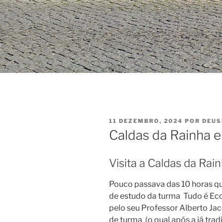
PUBLICADO
11 DEZEMBRO, 2024
POR
DEUS
EM
Caldas da Rainha e
Visita a Caldas da Rai
Pouco passava das 10 horas qu
de estudo da turma Tudo é Ec
pelo seu Professor Alberto J
de turma (o qual após a já tra