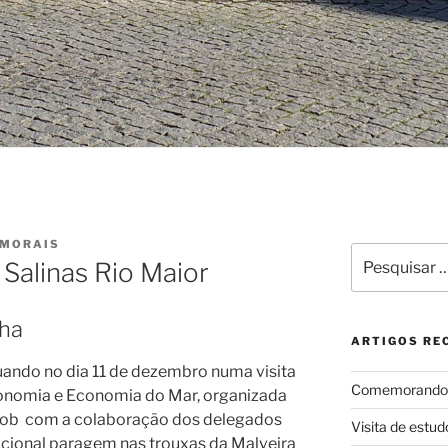
MORAIS
Pesquisar
 Salinas Rio Maior
por:
nha
ARTIGOS RE
ando no dia 11 de dezembro numa visita
Comemorando e
onomia e Economia do Mar, organizada
acob com a colaboração dos delegados
Visita de estud
dicional paragem nas trouxas da Malveira