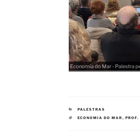
Luís Lapa
CATEGORIAS
PALESTRAS
ETIQUETAS
ECONOMIA DO MAR
,
PROF.