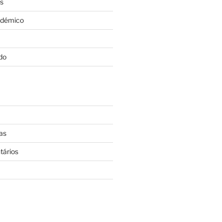
s
adémico
do
as
tários