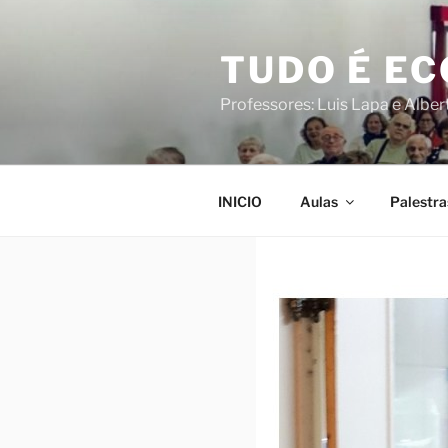
Saltar
para
TUDO É E
o
conteúdo
Professores: Luis Lapa e Albe
INICIO
Aulas
Palestra