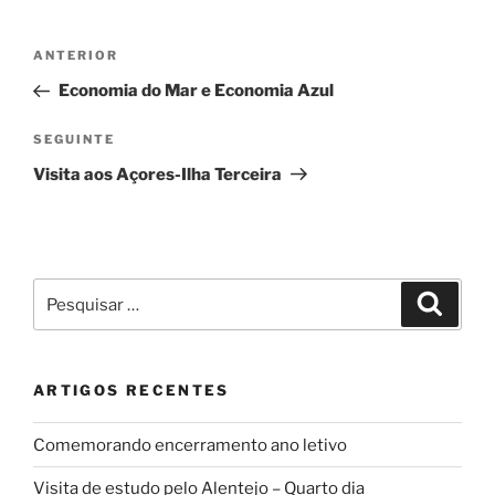
Navegação
Conteúdo
ANTERIOR
de
anterior
Economia do Mar e Economia Azul
artigos
Conteúdo
SEGUINTE
seguinte
Visita aos Açores-Ilha Terceira
Pesquisar
Pesqui
por:
ARTIGOS RECENTES
Comemorando encerramento ano letivo
Visita de estudo pelo Alentejo – Quarto dia