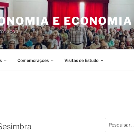
CONOMIA E ECONOMIA
rto Jacob
s
Comemorações
Visitas de Estudo
Pesquisar
 Sesimbra
por: