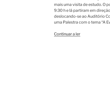
mais uma visita de estudo. O po
9:30 h e lá partiram em direçã
deslocando-se ao Auditório Co
uma Palestra com o tema “A E
“Visita
Continuar a ler
de
Estudo
a
Sesimbra”