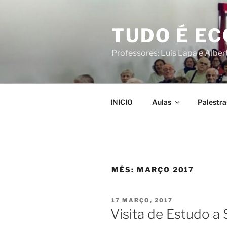
Saltar
para
TUDO É E
o
conteúdo
Professores: Luis Lapa e Albe
INICIO
Aulas
Palestra
MÊS:
MARÇO 2017
PUBLICADO
17 MARÇO, 2017
EM
Visita de Estudo a