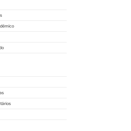
s
adémico
do
as
tários