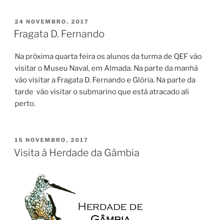
Vinha
e
PUBLICADO
24 NOVEMBRO, 2017
EM
do
Fragata D. Fernando
Vinho,
no
Na próxima quarta feira os alunos da turma de QEF vão
Mundo”
visitar o Museu Naval, em Almada. Na parte da manhã
vão visitar a Fragata D. Fernando e Glória. Na parte da
tarde vão visitar o submarino que está atracado ali
perto.
PUBLICADO
15 NOVEMBRO, 2017
EM
Visita à Herdade da Gâmbia