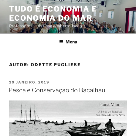
Saltar
TUDO É ECONOMIA E
para
ECONOMIA DO MAR
o
conteúdo
Professores: Luis Lapa e Alberto Jacob
Menu
AUTOR:
ODETTE PUGLIESE
PUBLICADO
29 JANEIRO, 2019
EM
Pesca e Conservação do Bacalhau