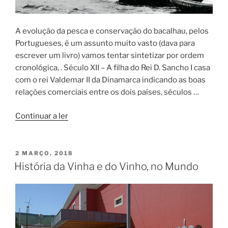
A evolução da pesca e conservação do bacalhau, pelos
Portugueses, é um assunto muito vasto (dava para
escrever um livro) vamos tentar sintetizar por ordem
cronológica, . Século XII – A filha do Rei D. Sancho I casa
com o rei Valdemar II da Dinamarca indicando as boas
relações comerciais entre os dois países, séculos …
“Pesca
Continuar a ler
e
Conservação
do
PUBLICADO
2 MARÇO, 2018
EM
Bacalhau”
História da Vinha e do Vinho, no Mundo