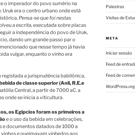
te o imperador do povo sumério na
Palestras
 Uruk era o centro urbano onde está
istórica.
Pensa-se que foi nestas
Visitas de Estu
lveu a escrita, executada sobre placas
guir a independência do povo de Uruk,
META
rcio, dando um grande passo par o
 mencionado que nesse tempo já havia
Iniciar sessão
ida vulgar, enquanto o vinho era
Feed de entrad
Feed de comen
 registada a jurisprudência babilónica,
ebida de classe superior (Anli, R.E.e
WordPress.org
tólia Central, a partir de 7000 aC. a
s onde se inicia a viticultura.
os, os Egípcios foram os primeiros a
ção
e o uso da bebida em celebrações,
as e documentos datados de 1000 a
 vinhos e queimavam vinhedos aos