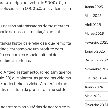
s e o trigo por volta de 9000 a.C., o
Junho 2025
s oliveiras em 5000 a.C. e as videiras em
Maio 2025
Abril 2025
 os nossos antepassados domesticaram
arte da nossa alimentação actual.
Março 2025
Fevereiro 202
ncia histórica e religiosa, que remonta
idade, tornando-se um produto com
Janeiro 2025
ão económica e sociocultural de
Dezembro 202
cidente e oriente.
Novembro 20
 o Antigo Testamento, acreditam que foi
lo 20) que plantou as primeiras videiras
Outubro 2024
e poder beber o vinho. A referência ao
Junho 2024
tivinicultura da pré-história ao sul do
Maio 2024
Fevereiro 202
s, adaptaram as histórias de acordo com