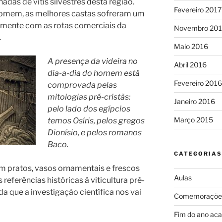
das de vitis silvestres desta região.
Fevereiro 2017
homem, as melhores castas sofreram um
amente com as rotas comerciais da
Novembro 20
.
Maio 2016
A presença da videira no
Abril 2016
dia-a-dia do homem está
Fevereiro 2016
comprovada pelas
mitologias pré-cristãs:
Janeiro 2016
pelo lado dos egípcios
Março 2015
temos Osíris, pelos gregos
Dionísio, e pelos romanos
Baco.
CATEGORIAS
 pratos, vasos ornamentais e frescos
Aulas
referências históricas à viticultura pré-
da que a investigação científica nos vai
Comemoraçõe
Fim do ano ac