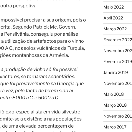
 outra perspetiva.
Maio 2022
Abril 2022
é impossível precisar a sua origem, pois o
crita. Segundo Patrick Mc. Govern,
Março 2022
a Pensilvânia, conseguiu por análise
Fevereiro 2022
a utilização de artefactos para o vinho
0 A.C., nos solos vulcânicos da Turquia,
Novembro 202
regiões montanhosas da Arménia.
Fevereiro 2019
 a produção de vinho só foi possível
Janeiro 2019
lectores, se tornaram sedentários.
 que foi provavelmente na Geórgia que
Novembro 20
ra vez, pelo facto de terem sido aí
Maio 2018
entre 8000 a.C. e 5000 a.C.
Março 2018
ólogo, especialista em vida silvestre
Novembro 201
admite-se a existência nas populações
h, de uma elevada percentagem de
Março 2017