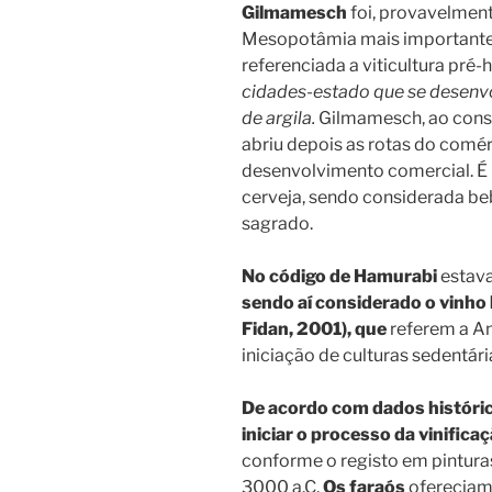
Gilmamesch
foi, provavelmen
Mesopotâmia mais importante.
referenciada a viticultura pré-h
cidades-estado que se desenvo
de argila.
Gilmamesch, ao conse
abriu depois as rotas do comé
desenvolvimento comercial. É
cerveja, sendo considerada beb
sagrado.
No código de Hamurabi
estava
sendo aí considerado o vinho b
Fidan, 2001), que
referem a Ana
iniciação de culturas sedentária
De acordo com dados históric
iniciar o
processo da vinifica
conforme o registo em pintur
3000 a.C.
Os faraós
ofereciam