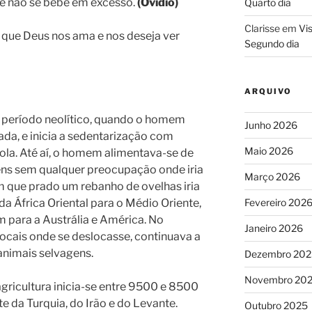
se não se bebe em excesso.
(Ovídio)
Quarto dia
Clarisse
em
Vis
 que Deus nos ama e nos deseja ver
Segundo dia
ARQUIVO
o período neolítico, quando o homem
Junho 2026
da, e inicia a sedentarização com
Maio 2026
ola. Até aí, o homem alimentava-se de
ens sem qualquer preocupação onde iria
Março 2026
 em que prado um rebanho de ovelhas iria
 África Oriental para o Médio Oriente,
Fevereiro 202
im para a Austrália e América. No
Janeiro 2026
locais onde se deslocasse, continuava a
 animais selvagens.
Dezembro 202
Novembro 20
agricultura inicia-se entre 9500 e 8500
e da Turquia, do Irão e do Levante.
Outubro 2025