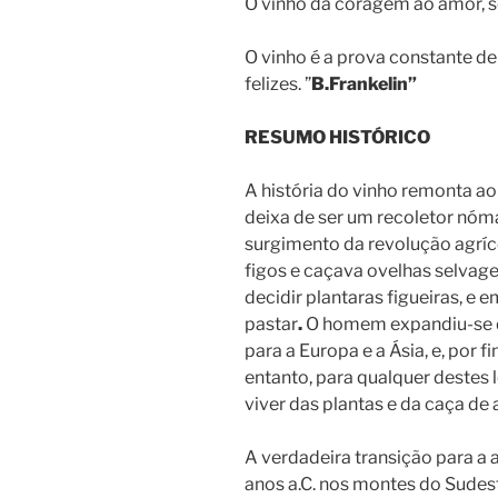
O vinho dá coragem ao amor, 
O vinho é a prova constante de
felizes. ”
B.Frankelin”
RESUMO HISTÓRICO
A história do vinho remonta a
deixa de ser um recoletor nóma
surgimento da revolução agríc
figos e caçava ovelhas selvag
decidir plantaras figueiras, e
pastar
.
O homem expandiu-se da
para a Europa e a Ásia, e, por f
entanto, para qualquer destes 
viver das plantas e da caça de
A verdadeira transição para a 
anos a.C. nos montes do Sudest