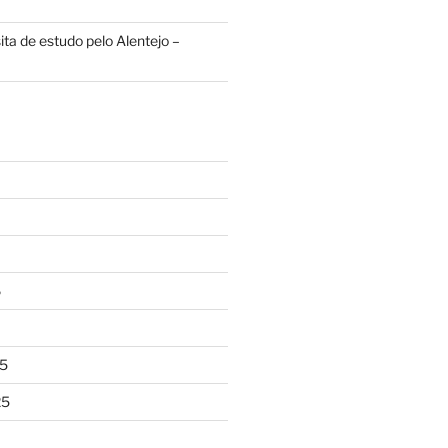
ita de estudo pelo Alentejo –
6
5
25