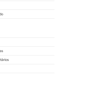
do
as
tários