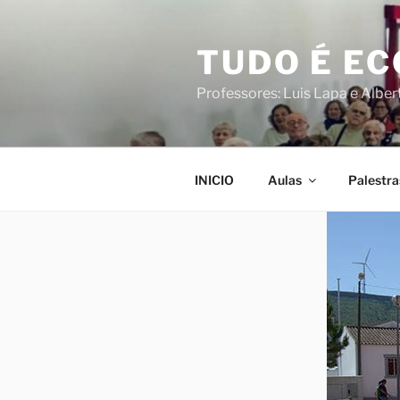
Saltar
para
TUDO É E
o
conteúdo
Professores: Luis Lapa e Albe
INICIO
Aulas
Palestra