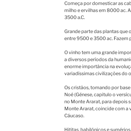
Começa por domesticar as cabra
milho e ervilhas em 8000 ac. A
3500 a.C.
Grande parte das plantas que
entre 9500 e 3500 ac. Fazem p
O vinho tem uma grande importâ
a diversos períodos da human
enorme importância na evoluç
variadíssimas civilizações do o
Os cristãos, tomando por base
Noé (Génese, capitulo o versícu
no Monte Ararat, para depois s
Monte Ararat, coincide com a vi
Cáucaso.
Hititas, babilónicos e sumério